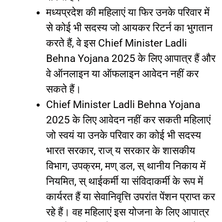
मध्यप्रदेश
की
महिलाएं
या
फिर
उनके
परिवार
में
से
कोई
भी
सदस्य
जो
आयकर
रिटर्न
का
भुगतान
करते
हैं
,
वे
इस
Chief Minister Ladli
Behna Yojana 2025
के
लिए
आपात्र
हैं
और
वे
ऑनलाइन
या
ऑफलाइन
आवेदन
नहीं
कर
सकते
हैं।
Chief Minister Ladli Behna Yojana
2025
के
लिए
आवेदन
नहीं
कर
सकती
महिलाएं
जो
स्वयं
या
उनके
परिवार
का
कोई
भी
सदस्य
भारत
सरकार
,
राज्
य
सरकार
के
शासकीय
विभाग
,
उपक्रम
,
मण्
डल
,
स्
थानीय
निकाय
में
नियमित
,
स्
थाईकर्मी
या
संविदाकर्मी
के
रूप
में
कार्यरत
हैं
या
सेवानिवृत्ति
उपरांत
पेंशन
प्राप्त
कर
रहे
हैं।
वह
महिलाएं
इस
योजना
के
लिए
आपात्र