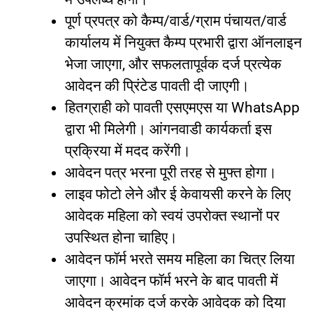
पूर्ण
प्रपत्र
को
कैम्प
/
वार्ड
/
ग्राम
पंचायत
/
वार्ड
कार्यालय
में
नियुक्त
कैम्प
प्रभारी
द्वारा
ऑनलाइन
भेजा
जाएगा
,
और
सफलतापूर्वक
दर्ज
प्रत्येक
आवेदन
की
प्रिंटेड
पावती
दी
जाएगी।
हितग्राही
को
पावती
एसएमएस
या
WhatsApp
द्वारा
भी
मिलेगी।
आंगनवाडी
कार्यकर्ता
इस
प्रक्रिया
में
मदद
करेंगी।
आवेदन
पत्र
भरना
पूरी
तरह
से
मुफ्त
होगा।
लाइव
फोटो
लेने
और
ई
केवायसी
करने
के
लिए
आवेदक
महिला
को
स्वयं
उपरोक्त
स्थानों
पर
उपस्थित
होना
चाहिए।
आवेदन
फॉर्म
भरते
समय
महिला
का
चित्र
लिया
जाएगा।
आवेदन
फॉर्म
भरने
के
बाद
पावती
में
आवेदन
क्रमांक
दर्ज
करके
आवेदक
को
दिया