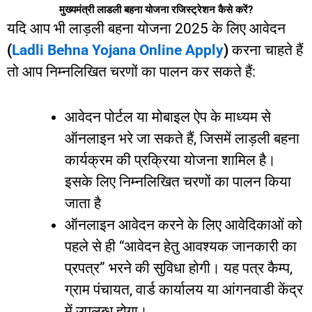
मुख्यमंत्री
लाडली
बहना
योजना
रजिस्ट्रेशन
कैसे
करें?
यदि
आप
भी
लाड़ली
बहना
योजना
2025
के
लिए
आवेदन
(
Ladli Behna Yojana Online Apply
)
करना
चाहते
हैं
तो
आप
निम्नलिखित
चरणों
का
पालन
कर
सकते
हैं
:
आवेदन
पोर्टल
या
मोबाइल
ऐप
के
माध्यम
से
ऑनलाइन
भरे
जा
सकते
हैं
,
जिसमें
लाड़ली
बहना
कार्यक्रम
की
प्रक्रिया
योजना
शामिल
है।
इसके
लिए
निम्नलिखित
चरणों
का
पालन
किया
जाता
है
ऑनलाइन
आवेदन
करने
के
लिए
आवेदिकाओं
को
पहले
से
ही
“
आवेदन
हेतु
आवश्यक
जानकारी
का
प्रपत्र
”
भरने
की
सुविधा
होगी।
यह
पत्र
कैम्प
,
ग्राम
पंचायत
,
वार्ड
कार्यालय
या
आंगनवाडी
केंद्र
में
उपलब्ध
होगा।