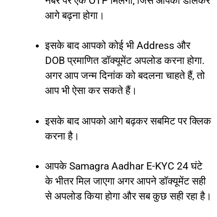
नंबर
पर
एक
OTP
मिलेगा
,
जिसे
आपको
डालकर
आगे
बढ़ना
होगा।
इसके
बाद
आपको
कोई
भी
Address
और
DOB
प्रमाणित
डॉक्यूमेंट
अपलोड
करना
होगा
.
अगर
आप
जन्म
दिनांक
को
बदलना
चाहते
हैं
,
तो
आप
भी
ऐसा
कर
सकते
हैं।
इसके
बाद
आपको
आगे
बढ़कर
सबमिट
पर
क्लिक
करना
है।
आपके
Samagra Aadhar E-KYC 24
घंटे
के
भीतर
मिल
जाएगा
अगर
आपने
डॉक्यूमेंट
सही
से
अपलोड
किया
होगा
और
सब
कुछ
सही
रहा
है।