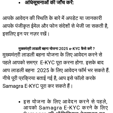
अधिसूचनाओं
की
जाँच
करें
:
आपके
आवेदन
की
स्थिति
के
बारे
में
अपडेट
या
जानकारी
आपके
पंजीकृत
ईमेल
और
फोन
संदेशों
से
भेजी
जा
सकती
है
,
इसलिए
इन
पर
नज़र
रखें।
मुख्यमंत्री लाडली बहना योजना 2025 e-KYC कैसे करें ?
मुख्यमंत्री
लाडली
बहना
योजना
के
लिए
आवेदन
करने
से
पहले
आपको
समग्र
E-KYC
पूरा
करना
होगा
.
इसके
बाद
आप
लाडली
बहना
2025
के
लिए
आवेदन
फॉर्म
भर
सकते
हैं
.
नीचे
पूरी
प्रक्रिया
बताई
गई
है
,
आप
इसे
फॉलो
करके
Samagra E-KYC
पूरा
कर
सकते
हैं।
इस योजना
के
लिए
आवेदन
करने
से
पहले
,
आपको
Samagra E-KYC
करने
के
लिए