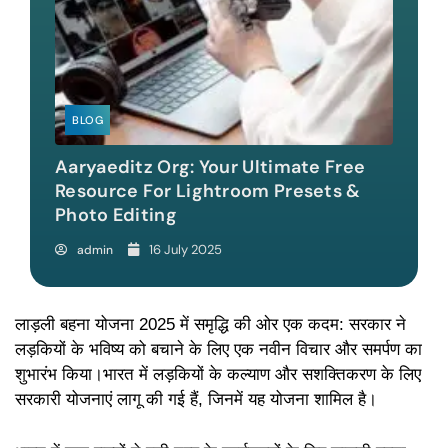
BLOG
Aaryaeditz Org: Your Ultimate Free
Resource For Lightroom Presets &
Photo Editing
16 July 2025
admin
लाड़ली
बहना
योजना
2025
में
समृद्धि
की
ओर
एक
कदम
:
सरकार
ने
लड़कियों
के
भविष्य
को
बचाने
के
लिए
एक
नवीन
विचार
और
समर्पण
का
शुभारंभ
किया।भारत
में
लड़कियों
के
कल्याण
और
सशक्तिकरण
के
लिए
सरकारी
योजनाएं
लागू
की
गई
हैं
,
जिनमें
यह
योजना
शामिल
है।