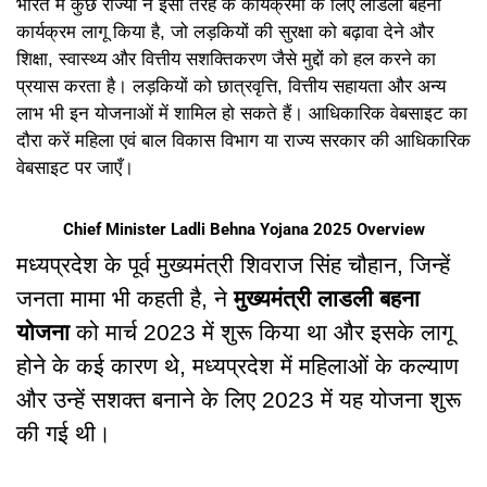
भारत
में
कुछ
राज्यों
ने
इसी
तरह
के
कार्यक्रमों
के
लिए
लाडली
बहना
कार्यक्रम
लागू
किया
है
,
जो
लड़कियों
की
सुरक्षा
को
बढ़ावा
देने
और
शिक्षा
,
स्वास्थ्य
और
वित्तीय
सशक्तिकरण
जैसे
मुद्दों
को
हल
करने
का
प्रयास
करता
है।
लड़कियों
को
छात्रवृत्ति
,
वित्तीय
सहायता
और
अन्य
लाभ
भी
इन
योजनाओं
में
शामिल
हो
सकते
हैं।
आधिकारिक
वेबसाइट
का
दौरा
करें
महिला
एवं
बाल
विकास
विभाग
या
राज्य
सरकार
की
आधिकारिक
वेबसाइट
पर
जाएँ।
Chief Minister Ladli Behna Yojana 2025 Overview
मध्यप्रदेश
के
पूर्व
मुख्यमंत्री
शिवराज
सिंह
चौहान
,
जिन्हें
जनता
मामा
भी
कहती
है
,
ने
मुख्यमंत्री लाडली बहना
योजना
को
मार्च
2023
में
शुरू
किया
था
और
इसके
लागू
होने
के
कई
कारण
थे
,
मध्यप्रदेश
में
महिलाओं
के
कल्याण
और
उन्हें
सशक्त
बनाने
के
लिए
2023
में
यह
योजना
शुरू
की
गई
थी।