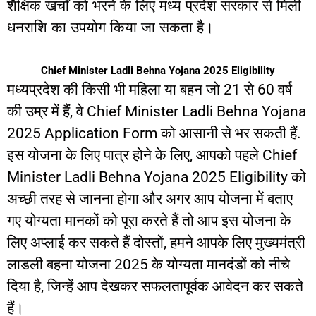
शैक्षिक
खर्चों
को
भरने
के
लिए
मध्य
प्रदेश
सरकार
से
मिली
धनराशि
का
उपयोग
किया
जा
सकता
है।
Chief Minister Ladli Behna Yojana 2025 Eligibility
मध्यप्रदेश
की
किसी
भी
महिला
या
बहन
जो
21
से
60
वर्ष
की
उम्र
में
हैं
,
वे
Chief Minister
Ladli Behna Yojana
2025 Application Form
को
आसानी
से
भर
सकती
हैं
.
इस
योजना
के
लिए
पात्र
होने
के
लिए
,
आपको
पहले
Chief
Minister Ladli Behna Yojana 2025 Eligibility
को
अच्छी
तरह
से
जानना
होगा
और
अगर
आप
योजना
में
बताए
गए
योग्यता
मानकों
को
पूरा
करते
हैं
तो
आप
इस
योजना
के
लिए
अप्लाई
कर
सकते
हैं
दोस्तों
,
हमने
आपके
लिए
मुख्यमंत्री
लाडली
बहना
योजना
2025
के
योग्यता
मानदंडों
को
नीचे
दिया
है
,
जिन्हें
आप
देखकर
सफलतापूर्वक
आवेदन
कर
सकते
हैं।