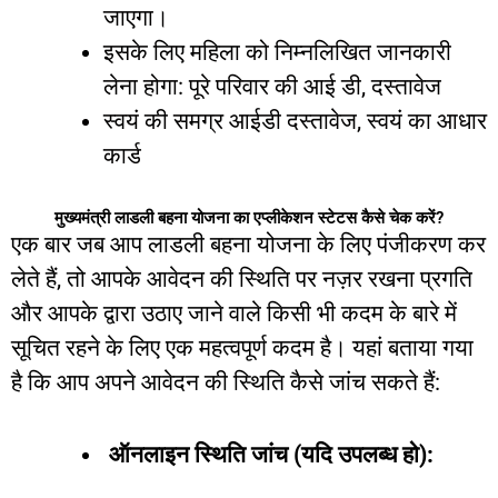
जाएगा।
इसके
लिए
महिला
को
निम्नलिखित
जानकारी
लेना
होगा
:
पूरे
परिवार
की
आई
डी
,
दस्तावेज
स्वयं
की
समग्र
आईडी
दस्तावेज
,
स्वयं
का
आधार
कार्ड
मुख्यमंत्री लाडली बहना योजना का एप्लीकेशन स्टेटस कैसे चेक करें?
एक
बार
जब
आप
लाडली
बहना
योजना
के
लिए
पंजीकरण
कर
लेते
हैं
,
तो
आपके
आवेदन
की
स्थिति
पर
नज़र
रखना
प्रगति
और
आपके
द्वारा
उठाए
जाने
वाले
किसी
भी
कदम
के
बारे
में
सूचित
रहने
के
लिए
एक
महत्वपूर्ण
कदम
है।
यहां
बताया
गया
है
कि
आप
अपने
आवेदन
की
स्थिति
कैसे
जांच
सकते
हैं
:
ऑनलाइन
स्थिति
जांच
(
यदि
उपलब्ध
हो
):