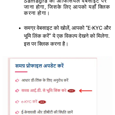
Samagra
की
ऑफिसियल
वेबसाइट
पर
जाना
होगा
,
जिसके
लिए
आपको
यहाँ
क्लिक
करना
होगा।
समग्र
वेबसाइट
को
खोलें
,
आपको
“E-KYC
और
भूमि
लिंक
करें
”
ये
एक
विकल्प
देखने
को
मिलेगा
.
इस
पर
क्लिक
करना
है।