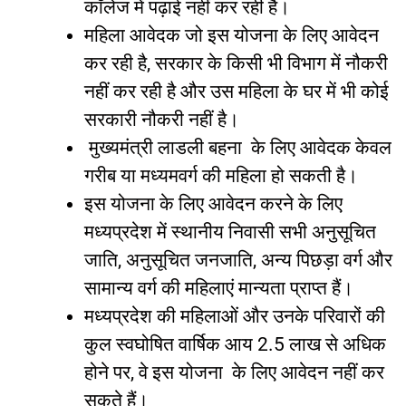
कॉलेज
में
पढ़ाई
नहीं
कर
रही
है।
महिला
आवेदक
जो
इस
योजना
के
लिए
आवेदन
कर
रही
है
,
सरकार
के
किसी
भी
विभाग
में
नौकरी
नहीं
कर
रही
है
और
उस
महिला
के
घर
में
भी
कोई
सरकारी
नौकरी
नहीं
है।
मुख्यमंत्री
लाडली
बहना
के
लिए
आवेदक
केवल
गरीब
या
मध्यमवर्ग
की
महिला
हो
सकती
है।
इस
योजना
के
लिए
आवेदन
करने
के
लिए
मध्यप्रदेश
में
स्थानीय
निवासी
सभी
अनुसूचित
जाति
,
अनुसूचित
जनजाति
,
अन्य
पिछड़ा
वर्ग
और
सामान्य
वर्ग
की
महिलाएं
मान्यता
प्राप्त
हैं।
मध्यप्रदेश
की
महिलाओं
और
उनके
परिवारों
की
कुल
स्वघोषित
वार्षिक
आय
2.5
लाख
से
अधिक
होने
पर
,
वे
इस
योजना
के
लिए
आवेदन
नहीं
कर
सकते
हैं।