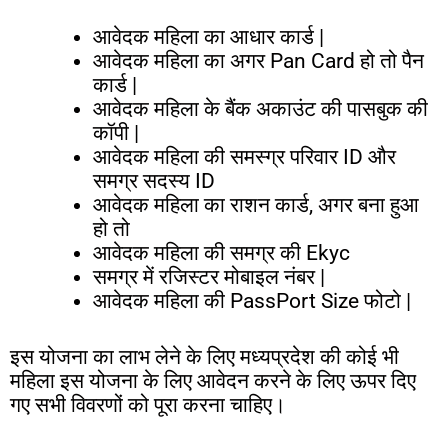
आवेदक
महिला
का
आधार
कार्ड
|
आवेदक
महिला
का
अगर
Pan Card
हो
तो
पैन
कार्ड
|
आवेदक
महिला
के
बैंक
अकाउंट
की
पासबुक
की
कॉपी
|
आवेदक
महिला
की
समस्ग्र
परिवार
ID
और
समग्र
सदस्य
ID
आवेदक
महिला
का
राशन
कार्ड
,
अगर
बना
हुआ
हो
तो
आवेदक
महिला
की
समग्र
की
Ekyc
समग्र
में
रजिस्टर
मोबाइल
नंबर
|
आवेदक
महिला
की
PassPort Size
फोटो
|
इस
योजना
का
लाभ
लेने
के
लिए
मध्यप्रदेश
की
कोई
भी
महिला
इस
योजना
के
लिए
आवेदन
करने
के
लिए
ऊपर
दिए
गए
सभी
विवरणों
को
पूरा
करना
चाहिए।