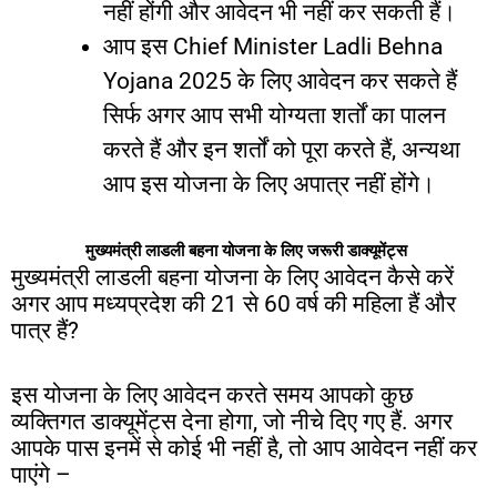
नहीं
होंगी
और
आवेदन
भी
नहीं
कर
सकती
हैं।
आप
इस
Chief Minister Ladli Behna
Yojana 2025
के
लिए
आवेदन
कर
सकते
हैं
सिर्फ
अगर
आप
सभी
योग्यता
शर्तों
का
पालन
करते
हैं
और
इन
शर्तों
को
पूरा
करते
हैं
,
अन्यथा
आप
इस
योजना
के
लिए
अपात्र
नहीं
होंगे।
मुख्यमंत्री
लाडली
बहना
योजना
के
लिए
जरूरी
डाक्यूमेंट्स
मुख्यमंत्री
लाडली
बहना
योजना
के
लिए
आवेदन
कैसे
करें
अगर
आप
मध्यप्रदेश
की
21
से
60
वर्ष
की
महिला
हैं
और
पात्र
हैं
?
इस
योजना
के
लिए
आवेदन
करते
समय
आपको
कुछ
व्यक्तिगत
डाक्यूमेंट्स
देना
होगा
,
जो
नीचे
दिए
गए
हैं
.
अगर
आपके
पास
इनमें
से
कोई
भी
नहीं
है
,
तो
आप
आवेदन
नहीं
कर
पाएंगे
–