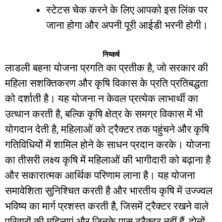
स्टेटस
चेक
करने
के
लिए
आपको
इस
लिंक
पर
जाना
होगा
और
अपनी
पूरी
आईडी
भरनी
होगी।
निष्कर्ष
लाडली
बहना
योजना
प्रगति
का
प्रतीक
है
,
जो
सरकार
की
महिला
सशक्तिकरण
और
कृषि
विकास
के
प्रति
प्रतिबद्धता
को
दर्शाती
है।
यह
योजना
न
केवल
प्रत्येक
लाभार्थी
का
उत्थान
करती
है
,
बल्कि
कृषि
क्षेत्र
के
समग्र
विकास
में
भी
योगदान
देती
है
,
महिलाओं
को
ट्रैक्टर
तक
पहुंचने
और
कृषि
गतिविधियों
में
शामिल
होने
के
साधन
प्रदान
करके।
योजना
का
तीसरी
लक्ष्य
कृषि
में
महिलाओं
की
भागीदारी
को
बढ़ाना
है
और
सकारात्मक
आर्थिक
परिणाम
लाना
है।
यह
योजना
समावेशिता
सुनिश्चित
करती
है
और
भारतीय
कृषि
में
उज्ज्वल
भविष्य
का
मार्ग
प्रशस्त
करती
है
,
जिसमें
ट्रैक्टर
रखने
वाले
परिवारों
की
महिलाएं
और
जिनके
पास
ट्रैक्टर
नहीं
हैं
,
दोनों